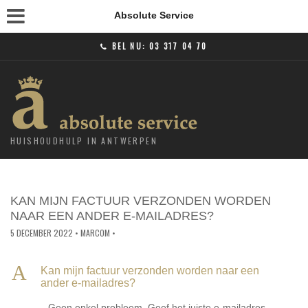
Absolute Service
BEL NU:
03 317 04 70
HUISHOUDHULP IN ANTWERPEN
KAN MIJN FACTUUR VERZONDEN WORDEN
NAAR EEN ANDER E-MAILADRES?
5 DECEMBER 2022
• MARCOM •
A
Kan mijn factuur verzonden worden naar een
ander e-mailadres?
Geen enkel probleem. Geef het juiste e-mailadres