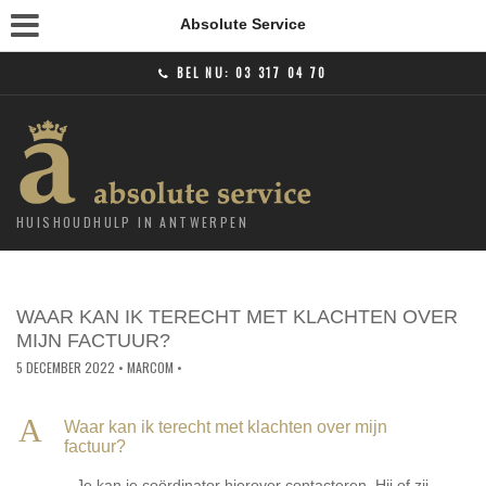
Absolute Service
BEL NU:
03 317 04 70
HUISHOUDHULP IN ANTWERPEN
WAAR KAN IK TERECHT MET KLACHTEN OVER
MIJN FACTUUR?
5 DECEMBER 2022
• MARCOM •
A
Waar kan ik terecht met klachten over mijn
factuur?
Je kan je coördinator hierover contacteren. Hij of zij